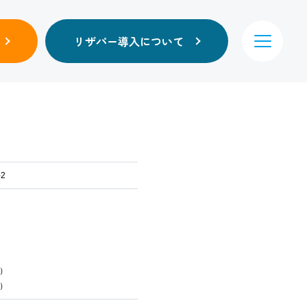
リザパー導入について
2
）
円）