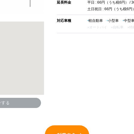
延長料金
平日 : 66円（うち税6円） / 
土日祝日 : 66円（うち税6円） 
対応車種
軽自動車
小型車
中型
オートバイ
自転車
特
告する