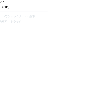
30分
/ 30分
車
ワンボックス
大型車
殊車両・トラック