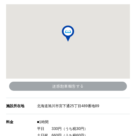
迷惑駐車報告する
施設所在地
北海道旭川市宮下通25丁目489番地89
料金
■1時間
平日 330円（うち税30円）
土日祝 660円（うち税60円）