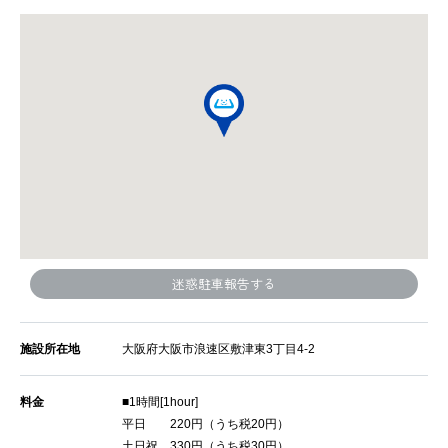
迷惑駐車報告する
施設所在地
大阪府大阪市浪速区敷津東3丁目4-2
料金
■1時間[1hour]
平日 220円（うち税20円）
土日祝 330円（うち税30円）