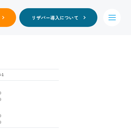
リザパー導入について
-1
）
円）
）
円）