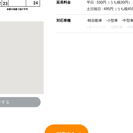
延長料金
平日 : 330円（うち税30円） /
土日祝日 : 495円（うち税45円
対応車種
軽自動車
小型車
中型
オートバイ
自転車
特
告する