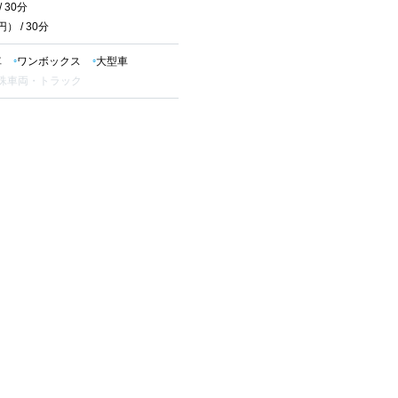
 30分
） / 30分
車
ワンボックス
大型車
殊車両・トラック