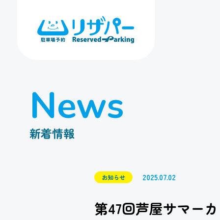
N
e
w
s
新
着
情
報
2025.07.02
お知らせ
第47回芦屋サマーカ